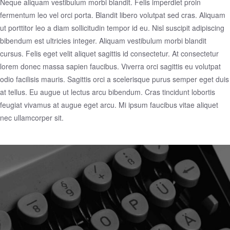
Neque aliquam vestibulum morbi blandit. Felis imperdiet proin
fermentum leo vel orci porta. Blandit libero volutpat sed cras. Aliquam
ut porttitor leo a diam sollicitudin tempor id eu. Nisl suscipit adipiscing
bibendum est ultricies integer. Aliquam vestibulum morbi blandit
cursus. Felis eget velit aliquet sagittis id consectetur. At consectetur
lorem donec massa sapien faucibus. Viverra orci sagittis eu volutpat
odio facilisis mauris. Sagittis orci a scelerisque purus semper eget duis
at tellus. Eu augue ut lectus arcu bibendum. Cras tincidunt lobortis
feugiat vivamus at augue eget arcu. Mi ipsum faucibus vitae aliquet
nec ullamcorper sit.